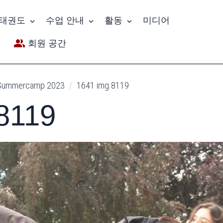
태권도
수업 안내
활동
미디어
회원 공간
Summercamp 2023
1641 img 8119
8119