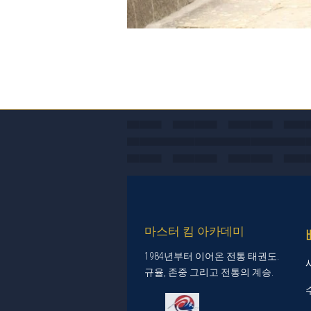
마스터 킴 아카데미
1984년부터 이어온 전통 태권도.
규율, 존중 그리고 전통의 계승.