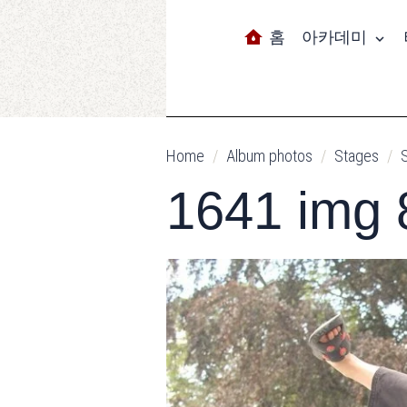
홈
아카데미
Home
Album photos
Stages
1641 img 