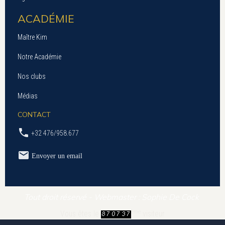
ACADÉMIE
Maître Kim
Notre Académie
Nos clubs
Médias
CONTACT
+32 476/958.677
Envoyer un email
Tout droit réservé - Webmaster : Sophie De Cock
ème
Vous êtes le
visiteur