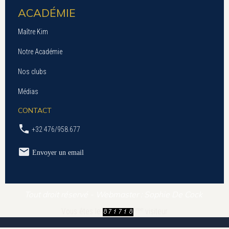
ACADÉMIE
Maître Kim
Notre Académie
Nos clubs
Médias
CONTACT
+32 476/958.677
Envoyer un email
Tout droit réservé - Webmaster : Sophie De Cock
ème
Vous êtes le
visiteur