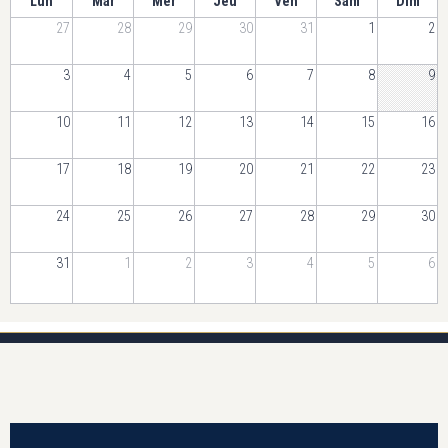
Lun
Mar
Mer
Jeu
Ven
Sam
Dim
27
28
29
30
31
1
2
3
4
5
6
7
8
9
10
11
12
13
14
15
16
17
18
19
20
21
22
23
24
25
26
27
28
29
30
31
1
2
3
4
5
6