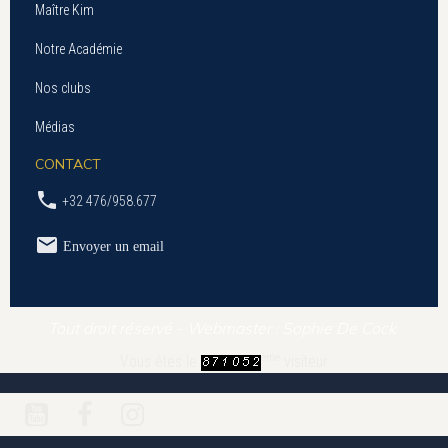
Maître Kim
Notre Académie
Nos clubs
Médias
CONTACT
+32 476/958.677
Envoyer un email
Tout droit réservé - Webmaster : Sophie De Cock
ème
Vous êtes le
visiteur