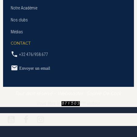
Notre Académie
Nos clubs
Médias
CONTACT
+32 476/958.677
Envoyer un email
Tout droit réservé - Webmaster : Sophie De Cock
ème
Vous êtes le
visiteur