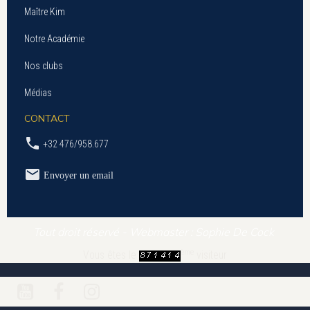
Maître Kim
Notre Académie
Nos clubs
Médias
CONTACT
+32 476/958.677
Envoyer un email
Tout droit réservé - Webmaster : Sophie De Cock
ème
Vous êtes le
visiteur